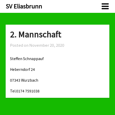
Skip
SV Eliasbrunn
to
content
2. Mannschaft
Posted on
November 20, 2020
Steffen Schnappauf
Heberndorf 24
07343 Wurzbach
Tel.0174 7591038